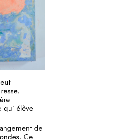
peut
resse.
ère
e qui élève
rrangement de
fondes. Ce