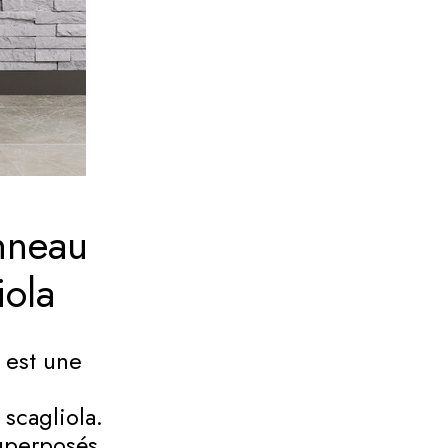
nneau
iola
 est une
scagliola.
uperposés